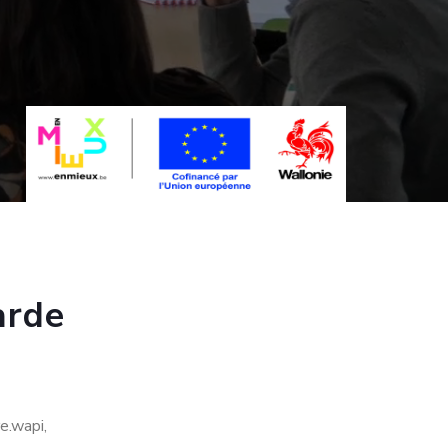
arde
e.wapi,