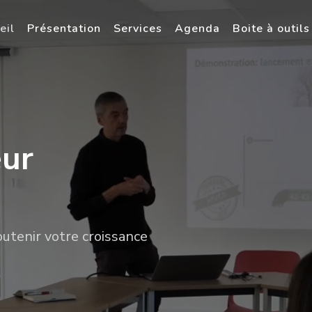
eil
Présentation
Services
Agenda
Boite à outils
eur
tenir votre croissance